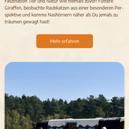
Fas­zi­na­tion Tier und Natur wie nie­mals zuvor! Füt­tere
Giraf­fen, beo­b­achte Raub­kat­zen aus einer beson­de­ren Per­
spek­tive und komme Nas­hör­nern näher als Du jemals zu
träu­men gewagt hast!
Mehr erfahren