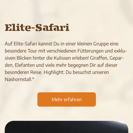
Elite-Safari
Auf Elite-Safari kannst Du in einer klei­nen Gruppe eine
beson­dere Tour mit ver­schie­de­nen Füt­te­run­gen und exk­lu­
si­ven Bli­cken hin­ter die Kulis­sen erle­ben! Giraf­fen, Gepar­
den, Ele­fan­ten und viele mehr begeg­nen Dir auf die­ser
beson­de­ren Reise. Highlight: Du besuchst unseren
Nashornstall.*
Mehr erfahren