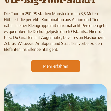
VIP-Big-Foot-Safari
Die Tour im 250 PS star­ken Mons­ter­truck in 3,5 Metern
Höhe ist die per­fekte Kom­bi­na­tion aus Action und Tier­
nähe! In einer Klein­gruppe mit maxi­mal acht Per­so­nen geht
es quer über die Dschun­gel­piste durch Ost­afrika. Hier füt­
terst Du Giraf­fen auf Augen­höhe, bevor es an Nas­hör­nern,
Zebras, Watus­sis, Anti­lo­pen und Strau­ßen vor­bei zu den
Elefanten ins Elfen­bein­tal geht.
Mehr erfahren