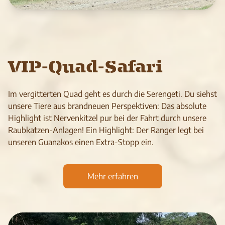
VIP-Quad-Safari
Im ver­git­ter­ten Quad geht es durch die Seren­geti. Du siehst
unsere Tiere aus brand­neuen Per­spek­ti­ven: Das abso­lute
High­light ist Ner­ven­kit­zel pur bei der Fahrt durch unsere
Raub­kat­zen-Anla­gen! Ein Highlight: Der Ran­ger legt bei
unseren Guanakos einen Extra-Stopp ein.
Mehr erfahren