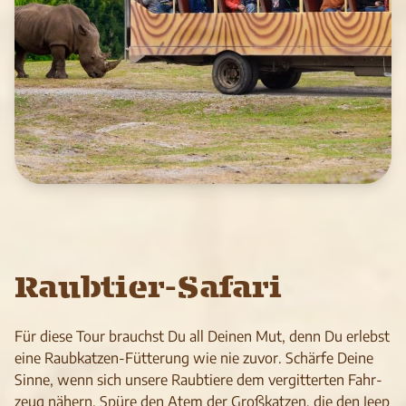
Raubtier-Safari
Für diese Tour brauchst Du all Dei­nen Mut, denn Du erlebst
eine Raub­kat­zen-Füt­te­rung wie nie zuvor. Schärfe Deine
Sinne, wenn sich unsere Raub­tiere dem ver­git­ter­ten Fahr­
zeug näh­ern. Spüre den Atem der Groß­kat­zen, die den Jeep