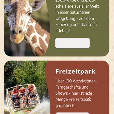
2000 wilde und exo­ti­
sche Tiere aus aller Welt
in einer natur­na­hen
Umge­bung - aus dem
Fahrzeug oder hautnah
erleben!
Mehr erfahren
Freizeitpark
Über 100 Attraktionen,
Fahrgeschäfte und
Shows - hier ist jede
Menge Freizeitspaß
garantiert!