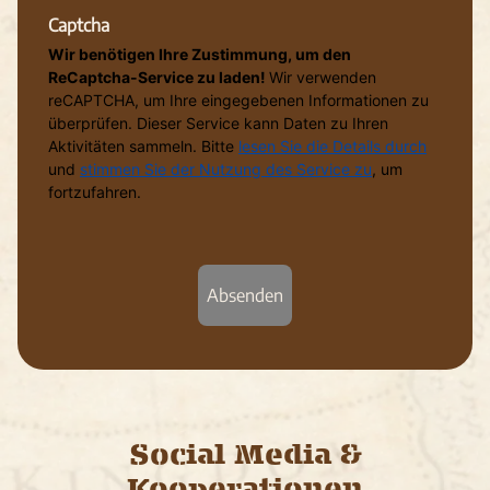
Captcha
Wir benötigen Ihre Zustimmung, um den
ReCaptcha-Service zu laden!
Wir verwenden
reCAPTCHA, um Ihre eingegebenen Informationen zu
überprüfen. Dieser Service kann Daten zu Ihren
Aktivitäten sammeln. Bitte
lesen Sie die Details durch
und
stimmen Sie der Nutzung des Service zu
, um
fortzufahren.
Absenden
Social Media &