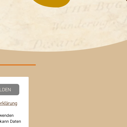
LDEN
rklärung
rwenden
 kann Daten