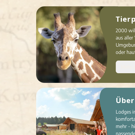
Tier
2000 wild
aus aller
Umge­bun
oder hau
Mehr e
Über
Lodges im
komforta
mehr - hi
passende