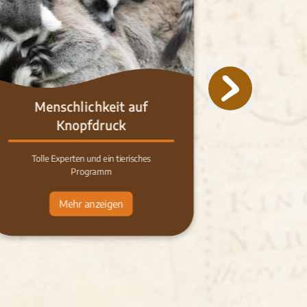
Menschlichkeit auf
Uns
Knopfdruck
Tolle Experten und ein tierisches
Digital
Programm
Ti
Mehr anzeigen