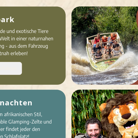
park
e und exo­ti­sche Tiere
 Welt in einer natur­na­hen
g - aus dem Fahrzeug
tnah erleben!
rfahren
nachten
 afrikanischen Stil,
ble Glamping-Zelte und
er findet jeder den
n Schlafplatz!