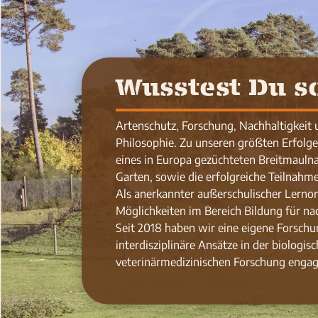
Wusstest Du s
Artenschutz, Forschung, Nachhaltigkeit 
Philosophie. Zu unseren größten Erfolg
eines in Europa gezüchteten Breitmauln
Garten, sowie die erfolgreiche Teilnahm
Als anerkannter außerschulischer Lernort 
Möglichkeiten im Bereich Bildung für na
Seit 2018 haben wir eine eigene Forschun
interdisziplinäre Ansätze in der biologi
veterinärmedizinischen Forschung engagi